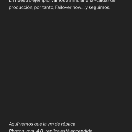
En nuestro ejemplo, vamos a simular una «caída» de
producción, por tanto, Failover now… y seguimos.
Aquí vemos que la vm de réplica
Photon_ova_4.0_replica está encendida