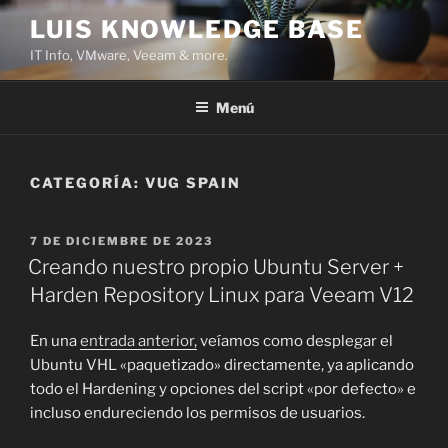
Saltar
LUIS KNOWLEDGE BASE
al
IT Info, VMware, Veeam & more.
contenido
Menú
CATEGORÍA:
VUG SPAIN
PUBLICADO
7 DE DICIEMBRE DE 2023
EL
Creando nuestro propio Ubuntu Server +
Harden Repository Linux para Veeam V12
En una
entrada anterior,
veíamos como desplegar el
Ubuntu VHL «paquetizado» directamente, ya aplicando
todo el Hardening y opciones del script «por defecto» e
incluso endureciendo los permisos de usuarios.