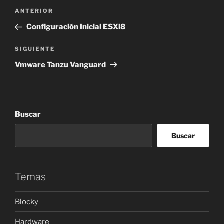
Navegación
Entrada
ANTERIOR
de
anterior:
Configuración Inicial ESXi8
entradas
Siguiente
SIGUIENTE
entrada
Vmware Tanzu Vanguard
Buscar
Buscar
Temas
Blocky
Hardware