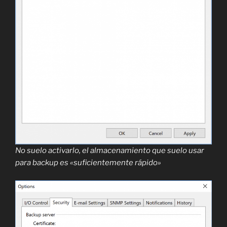
No suelo activarlo, el almacenamiento que suelo usar
para backup es «suficientemente rápido»