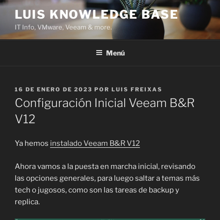
Saltar
LUIS KNOWLEDGE BASE
al
IT Info, VMware, Veeam & more.
contenido
Menú
PUBLICADO
16 DE ENERO DE 2023
POR
LUIS FREIXAS
EL
Configuración Inicial Veeam B&R
V12
Ya hemos
instalado Veeam B&R V12
Ahora vamos a la puesta en marcha inicial, revisando
las opciones generales, para luego saltar a temas más
tech o jugosos, como son las tareas de backup y
replica.