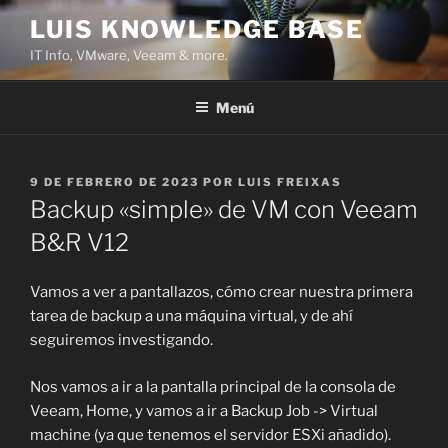
Saltar
LUIS KNOWLEDGE BASE
al
IT Info, VMware, Veeam & more.
contenido
Menú
PUBLICADO
9 DE FEBRERO DE 2023
POR
LUIS FREIXAS
EL
Backup «simple» de VM con Veeam
B&R V12
Vamos a ver a pantallazos, cómo crear nuestra primera
tarea de backup a una máquina virtual, y de ahí
seguiremos investigando.
Nos vamos a ir a la pantalla principal de la consola de
Veeam, Home, y vamos a ir a Backup Job -> Virtual
machine (ya que tenemos el servidor ESXi añadido).