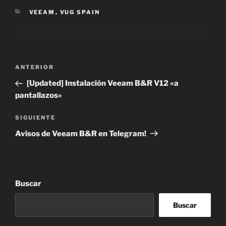
CATEGORÍAS
VEEAM
,
VUG SPAIN
Navegación
Entrada
ANTERIOR
de
anterior:
[Updated] Instalación Veeam B&R V12 «a
entradas
pantallazos»
Siguiente
SIGUIENTE
entrada
Avisos de Veeam B&R en Telegram!
Buscar
Buscar