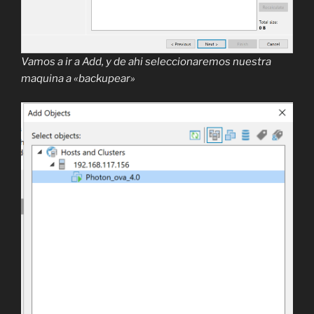
Vamos a ir a Add, y de ahi seleccionaremos nuestra
maquina a «backupear»