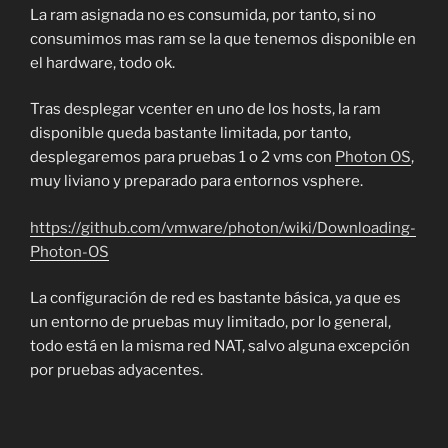
La ram asignada no es consumida, por tanto, si no
consumimos mas ram se la que tenemos disponible en
el hardware, todo ok.
Tras desplegar vcenter en uno de los hosts, la ram
disponible queda bastante limitada, por tanto,
desplegaremos para pruebas 1 o 2 vms con
Photon OS
,
muy liviano y preparado para entornos vsphere.
https://github.com/vmware/photon/wiki/Downloading-
Photon-OS
La configuración de red es bastante básica, ya que es
un entorno de pruebas muy limitado, por lo general,
todo está en la misma red NAT, salvo alguna excepción
por pruebas adyacentes.
Si no quieres, o no dispones de un Hardware así,
siempre puedes desplegar un ESXi en un PC o Portátil