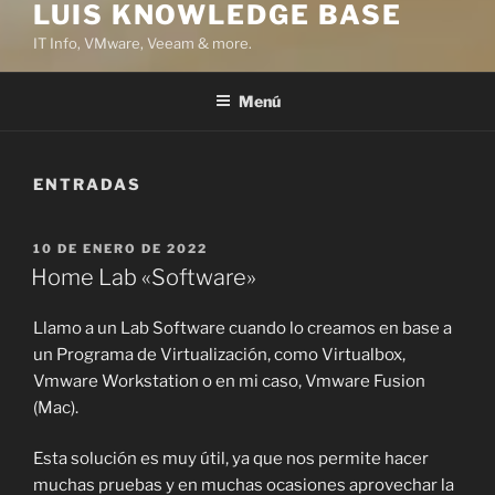
LUIS KNOWLEDGE BASE
IT Info, VMware, Veeam & more.
Menú
ENTRADAS
PUBLICADO
10 DE ENERO DE 2022
EL
Home Lab «Software»
Llamo a un Lab Software cuando lo creamos en base a
un Programa de Virtualización, como Virtualbox,
Vmware Workstation o en mi caso, Vmware Fusion
(Mac).
Esta solución es muy útil, ya que nos permite hacer
muchas pruebas y en muchas ocasiones aprovechar la