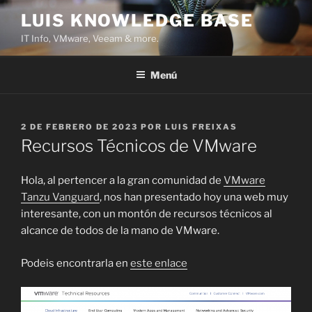
Saltar
LUIS KNOWLEDGE BASE
al
IT Info, VMware, Veeam & more.
contenido
Menú
PUBLICADO
2 DE FEBRERO DE 2023
POR
LUIS FREIXAS
EL
Recursos Técnicos de VMware
Hola, al pertencer a la gran comunidad de
VMware
Tanzu Vanguard
, nos han presentado hoy una web muy
interesante, con un montón de recursos técnicos al
alcance de todos de la mano de VMware.
Podeis encontrarla en
este enlace