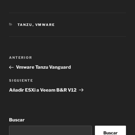
CATEGORÍAS
TANZU
,
VMWARE
Navegación
Entrada
ANTERIOR
de
anterior:
Vmware Tanzu Vanguard
entradas
Siguiente
SIGUIENTE
entrada
Añadir ESXi a Veeam B&R V12
Buscar
Buscar